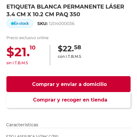
ETIQUETA BLANCA PERMANENTE LÁSER
3.4 CM X 10.2 CM PAQ 350
SKU:
1204000036
En stock
Precio exclusivo online:
58
$22.
$21.
10
con I.T.B.M.S
sin I.T.B.M.S
Comprar y enviar a domicilio
Comprar y recoger en tienda
Características
ETIQ LASER BCA 1-1/3X4" C/350