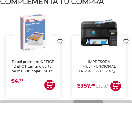
COMPLEMENTA TU COMPRA
Papel premium OFFICE
IMPRESORA
DEPOT tamaño carta,
MULTIFUNCIONAL
resma 500 hojas. De alta
EPSON L5590 TANQUE
blancura y acabado
DE TINTA (IMPRIME,
$4.
uniforme, ideal para
COPIA Y ESCANEA)
23
$357.
impresoras de inyección
38
55
$390.
de tinta y láser,
fotocopiadoras y uso
general de oficina.