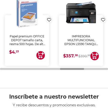
Papel premium OFFICE
IMPRESORA
DEPOT tamaño carta,
MULTIFUNCIONAL
resma 500 hojas. De alta
EPSON L5590 TANQUE
blancura y acabado
DE TINTA (IMPRIME,
$4.
uniforme, ideal para
COPIA Y ESCANEA)
23
$357.
impresoras de inyección
38
55
$390.
de tinta y láser,
fotocopiadoras y uso
general de oficina.
Inscríbete a nuestro newsletter
Y recibe descuentos y promociones exclusivas.