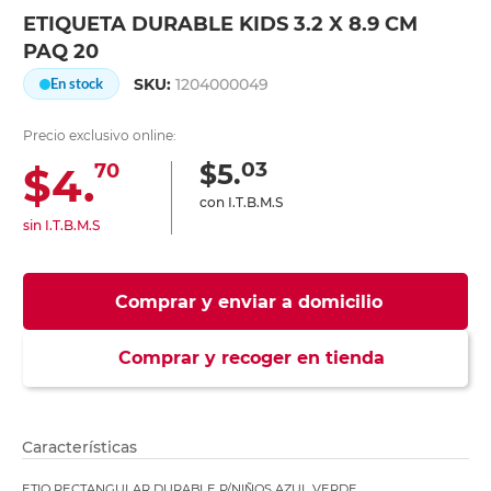
ETIQUETA DURABLE KIDS 3.2 X 8.9 CM
PAQ 20
SKU:
1204000049
En stock
Precio exclusivo online:
03
$5.
$4.
70
con I.T.B.M.S
sin I.T.B.M.S
Comprar y enviar a domicilio
Comprar y recoger en tienda
Características
ETIQ RECTANGULAR DURABLE P/NIÑOS AZUL VERDE