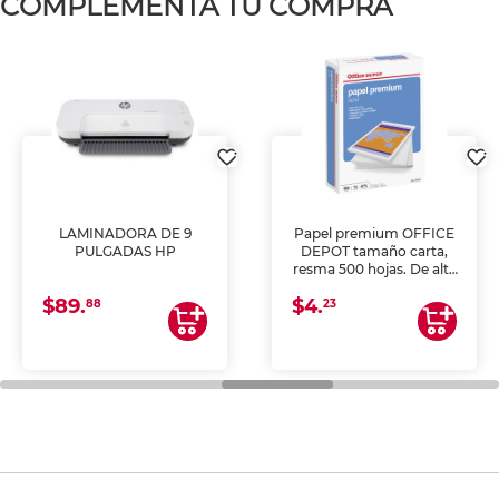
COMPLEMENTA TU COMPRA
LAMINADORA DE 9
Papel premium OFFICE
PULGADAS HP
DEPOT tamaño carta,
resma 500 hojas. De alta
blancura y acabado
$89.
$4.
uniforme, ideal para
88
23
impresoras de inyección
de tinta y láser,
fotocopiadoras y uso
general de oficina.