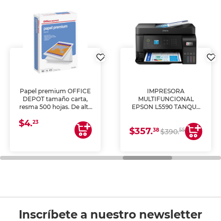
Papel premium OFFICE
IMPRESORA
DEPOT tamaño carta,
MULTIFUNCIONAL
resma 500 hojas. De alta
EPSON L5590 TANQUE
blancura y acabado
DE TINTA (IMPRIME,
$4.
uniforme, ideal para
COPIA Y ESCANEA)
23
$357.
impresoras de inyección
38
55
$390.
de tinta y láser,
fotocopiadoras y uso
general de oficina.
Inscríbete a nuestro newsletter