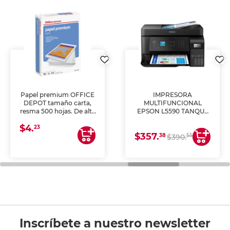
Papel premium OFFICE
IMPRESORA
DEPOT tamaño carta,
MULTIFUNCIONAL
resma 500 hojas. De alta
EPSON L5590 TANQUE
blancura y acabado
DE TINTA (IMPRIME,
$4.
uniforme, ideal para
COPIA Y ESCANEA)
23
$357.
impresoras de inyección
38
55
$390.
de tinta y láser,
fotocopiadoras y uso
general de oficina.
Inscríbete a nuestro newsletter