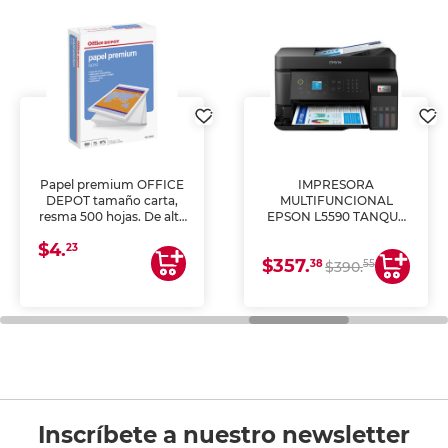
Papel premium OFFICE
IMPRESORA
DEPOT tamaño carta,
MULTIFUNCIONAL
resma 500 hojas. De alta
EPSON L5590 TANQUE
blancura y acabado
DE TINTA (IMPRIME,
$4.
uniforme, ideal para
COPIA Y ESCANEA)
23
$357.
impresoras de inyección
38
55
$390.
de tinta y láser,
fotocopiadoras y uso
general de oficina.
Inscríbete a nuestro newsletter