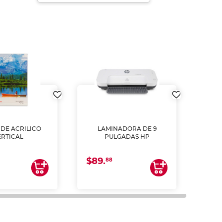
DE ACRILICO
LAMINADORA DE 9
Pap
ERTICAL
PULGADAS HP
DE
resm
b
$89.
$4.
un
88
2
impre
tinta 
y us