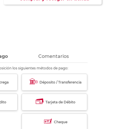
ás
ás
ás
ás
ago
Comentarios
sición los siguientes métodos de pago:
trega
Déposito / Transferencia
dito
Tarjeta de Débito
Cheque