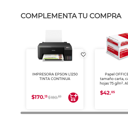
COMPLEMENTA TU COMPRA
IMPRESORA EPSON L1250
Papel OFFIC
TINTA CONTINUA
tamaño carta, c
hojas 75 g/m². A
y opacidad para
$42.
láser e inkjet.
05
$170.
13
83
$180.
impresión de a
en oficinas y 