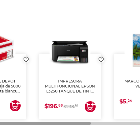
E DEPOT
IMPRESORA
MARCO 
aja de 5000
MULTIFUNCIONAL EPSON
V
lta blancura
L3250 TANQUE DE TINTA
 impresoras
(IMPRIME, COPIA Y
$5.
 Ideal para
ESCANEA)
24
$196.
88
61
lto volumen
$238.
negocios.