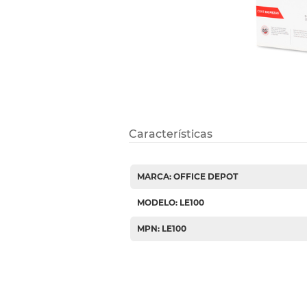
Etiquetas i
Refuerzos 
Características
MARCA: OFFICE DEPOT
MODELO: LE100
MPN: LE100