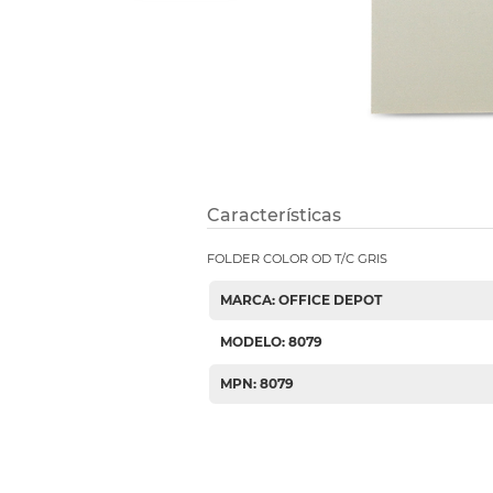
Etiquetas i
Refuerzos 
Características
FOLDER COLOR OD T/C GRIS
MARCA: OFFICE DEPOT
MODELO: 8079
MPN: 8079