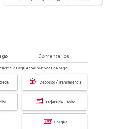
ás
ás
ás
ás
ago
Comentarios
sición los siguientes métodos de pago:
trega
Déposito / Transferencia
dito
Tarjeta de Débito
Cheque