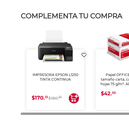
COMPLEMENTA TU COMPRA
IMPRESORA EPSON L1250
Papel OFFIC
TINTA CONTINUA
tamaño carta, c
hojas 75 g/m². A
y opacidad para
$42.
láser e inkjet.
05
$170.
13
83
$180.
impresión de a
en oficinas y 