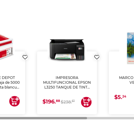
E DEPOT
IMPRESORA
MARCO 
aja de 5000
MULTIFUNCIONAL EPSON
V
lta blancura
L3250 TANQUE DE TINTA
 impresoras
(IMPRIME, COPIA Y
$5.
 Ideal para
ESCANEA)
24
$196.
88
61
lto volumen
$238.
negocios.