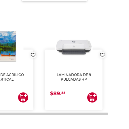
DE ACRILICO
LAMINADORA DE 9
Pap
ERTICAL
PULGADAS HP
DE
resm
b
$89.
$4.
un
88
2
impre
tinta 
y us