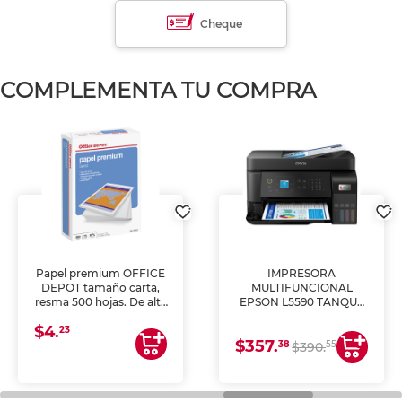
Cheque
COMPLEMENTA TU COMPRA
Papel premium OFFICE
IMPRESORA
DEPOT tamaño carta,
MULTIFUNCIONAL
resma 500 hojas. De alta
EPSON L5590 TANQUE
blancura y acabado
DE TINTA (IMPRIME,
$4.
uniforme, ideal para
COPIA Y ESCANEA)
23
$357.
impresoras de inyección
38
55
$390.
de tinta y láser,
fotocopiadoras y uso
general de oficina.