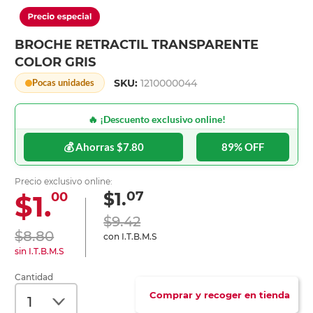
BROCHE RETRACTIL TRANSPARENTE
COLOR GRIS
SKU:
1210000044
Pocas unidades
🔥 ¡Descuento exclusivo online!
💰 Ahorras $7.80
89% OFF
Precio exclusivo online:
07
$1.
$1.
00
$9.42
$8.80
con I.T.B.M.S
sin I.T.B.M.S
Cantidad
Comprar y recoger en tienda