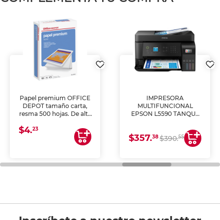
Papel premium OFFICE
IMPRESORA
DEPOT tamaño carta,
MULTIFUNCIONAL
resma 500 hojas. De alta
EPSON L5590 TANQUE
blancura y acabado
DE TINTA (IMPRIME,
$4.
uniforme, ideal para
COPIA Y ESCANEA)
23
$357.
impresoras de inyección
38
55
$390.
de tinta y láser,
fotocopiadoras y uso
general de oficina.