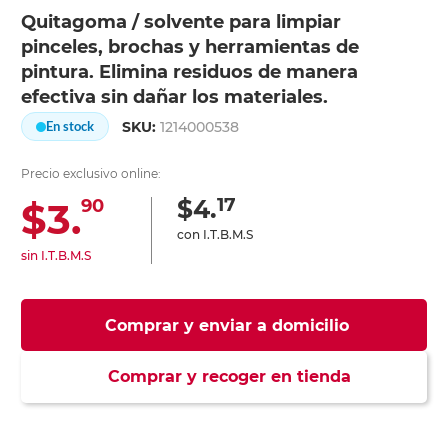
Quitagoma / solvente para limpiar
pinceles, brochas y herramientas de
pintura. Elimina residuos de manera
efectiva sin dañar los materiales.
SKU:
1214000538
En stock
Precio exclusivo online:
17
$4.
$3.
90
con I.T.B.M.S
sin I.T.B.M.S
Comprar y enviar a domicilio
Comprar y recoger en tienda