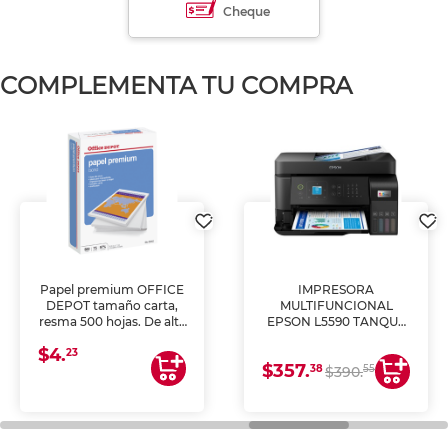
Cheque
COMPLEMENTA TU COMPRA
Papel premium OFFICE
IMPRESORA
DEPOT tamaño carta,
MULTIFUNCIONAL
resma 500 hojas. De alta
EPSON L5590 TANQUE
blancura y acabado
DE TINTA (IMPRIME,
$4.
uniforme, ideal para
COPIA Y ESCANEA)
23
$357.
impresoras de inyección
38
55
$390.
de tinta y láser,
fotocopiadoras y uso
general de oficina.