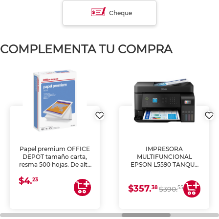
Cheque
COMPLEMENTA TU COMPRA
Papel premium OFFICE
IMPRESORA
DEPOT tamaño carta,
MULTIFUNCIONAL
resma 500 hojas. De alta
EPSON L5590 TANQUE
blancura y acabado
DE TINTA (IMPRIME,
$4.
uniforme, ideal para
COPIA Y ESCANEA)
23
$357.
impresoras de inyección
38
55
$390.
de tinta y láser,
fotocopiadoras y uso
general de oficina.