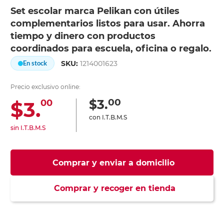
Set escolar marca Pelikan con útiles
complementarios listos para usar. Ahorra
tiempo y dinero con productos
coordinados para escuela, oficina o regalo.
SKU:
1214001623
En stock
Precio exclusivo online:
00
$3.
$3.
00
con I.T.B.M.S
sin I.T.B.M.S
Comprar y enviar a domicilio
Comprar y recoger en tienda