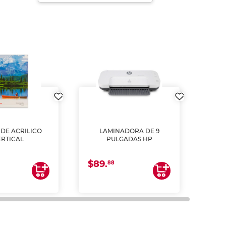
DE ACRILICO
LAMINADORA DE 9
Pap
ERTICAL
PULGADAS HP
DE
resm
b
$89.
$4.
un
88
2
impre
tinta 
y us