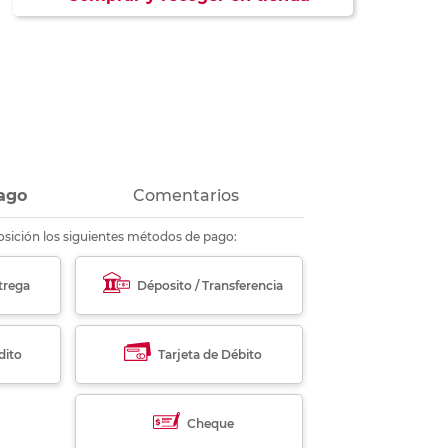
ás
ás
ás
ás
ago
Comentarios
sición los siguientes métodos de pago:
trega
Déposito / Transferencia
dito
Tarjeta de Débito
Cheque