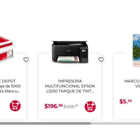
E DEPOT
IMPRESORA
MARCO 
aja de 5000
MULTIFUNCIONAL EPSON
V
lta blancura
L3250 TANQUE DE TINTA
 impresoras
(IMPRIME, COPIA Y
$5.
 Ideal para
ESCANEA)
24
$196.
88
61
lto volumen
$238.
negocios.