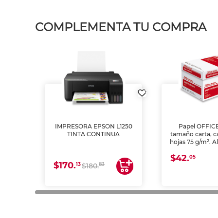
COMPLEMENTA TU COMPRA
IMPRESORA EPSON L1250
Papel OFFIC
TINTA CONTINUA
tamaño carta, c
hojas 75 g/m². A
y opacidad para
$42.
láser e inkjet.
05
$170.
13
83
$180.
impresión de a
en oficinas y 