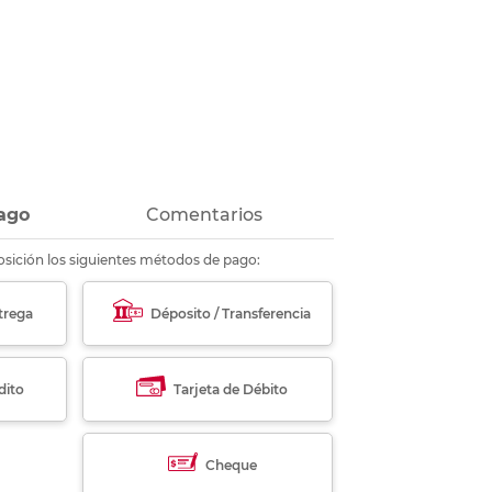
ás
ás
ás
ás
ago
Comentarios
sición los siguientes métodos de pago:
trega
Déposito / Transferencia
dito
Tarjeta de Débito
Cheque