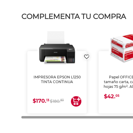
COMPLEMENTA TU COMPRA
IMPRESORA EPSON L1250
Papel OFFIC
TINTA CONTINUA
tamaño carta, c
hojas 75 g/m². A
y opacidad para
$42.
láser e inkjet.
05
$170.
13
83
$180.
impresión de a
en oficinas y 