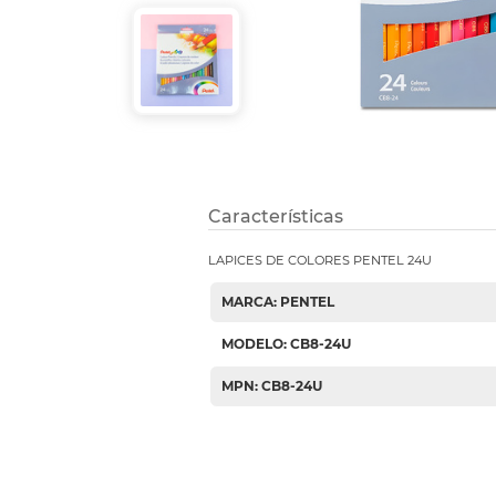
Etiquetas i
Refuerzos 
Características
LAPICES DE COLORES PENTEL 24U
MARCA: PENTEL
MODELO: CB8-24U
MPN: CB8-24U