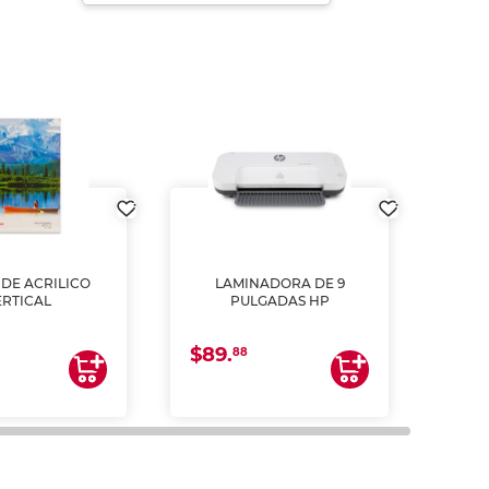
DE ACRILICO
LAMINADORA DE 9
Pap
ERTICAL
PULGADAS HP
DE
resm
b
$89.
$4.
un
88
2
impre
tinta 
y us