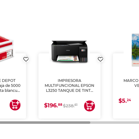
E DEPOT
IMPRESORA
MARCO 
aja de 5000
MULTIFUNCIONAL EPSON
V
lta blancura
L3250 TANQUE DE TINTA
 impresoras
(IMPRIME, COPIA Y
$5.
 Ideal para
ESCANEA)
24
$196.
88
61
lto volumen
$238.
negocios.