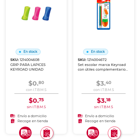
En stock
En stock
SKU:
1214004608
SKU:
1214004672
GRIP PARA LAPICES
Set escolar marca Keyroad
KEYROAD UNIDAD
con útiles complementarios
listos para usar. Ahorra
tiempo y dinero con
$0.
$3.
80
40
productos coordinados para
escuela, oficina o regalo.
con I.T.B.M.S
con I.T.B.M.S
$0.
$3.
75
18
sin I.T.B.M.S
sin I.T.B.M.S
Envío a domicilio
Envío a domicilio
Recoge en tienda
Recoge en tienda