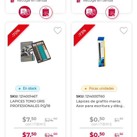
Recoge en tienda
Recoge en tienda
-70%
-73%
En stock
Pocas unidades
SKU:
1214001467
SKU:
1214000760
LAPICES TONO GRIS
Lápices de grafito marca
PROFESIONALES PQ/18
Azor para escritura y dibujo.
Mina resistente con trazo
uniforme y oscuro, fácil de
$7.
$0.
50
50
90
82
$24.
borrar. Acabado clásico para
$1.
con I.T.B.M.S
escuela y oficina.
con I.T.B.M.S
$7.
$0.
50
50
90
82
$24.
$1.