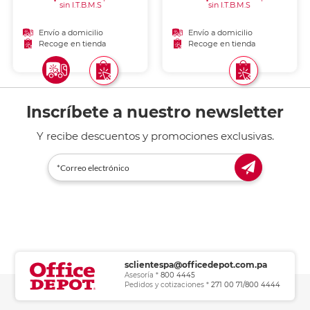
sin I.T.B.M.S
sin I.T.B.M.S
Envío a domicilio
Envío a domicilio
Recoge en tienda
Recoge en tienda
Inscríbete a nuestro newsletter
Y recibe descuentos y promociones exclusivas.
sclientespa@officedepot.com.pa
Asesoría *
800 4445
Pedidos y cotizaciones *
271 00 71/800 4444