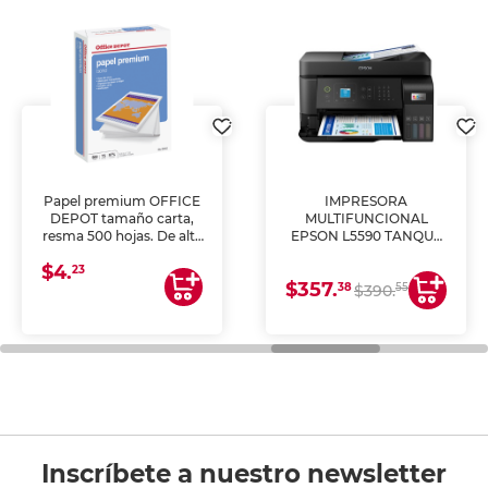
Papel premium OFFICE
IMPRESORA
DEPOT tamaño carta,
MULTIFUNCIONAL
resma 500 hojas. De alta
EPSON L5590 TANQUE
blancura y acabado
DE TINTA (IMPRIME,
$4.
uniforme, ideal para
COPIA Y ESCANEA)
23
$357.
impresoras de inyección
38
55
$390.
de tinta y láser,
fotocopiadoras y uso
general de oficina.
Inscríbete a nuestro newsletter