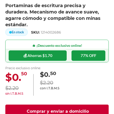
Portaminas de escritura precisa y
duradera. Mecanismo de avance suave,
agarre cómodo y compatible con minas
estándar.
SKU:
1214002686
En stock
🔥 ¡Descuento exclusivo online!
💰 Ahorras $1.70
77% OFF
Precio exclusivo online:
50
$0.
$0.
50
$2.20
$2.20
con I.T.B.M.S
sin I.T.B.M.S
Comprar y enviar a domicilio