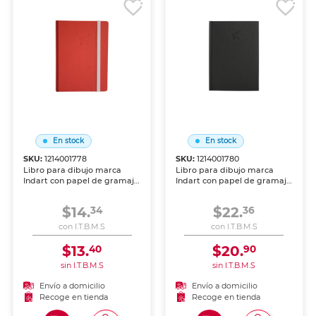
En stock
En stock
SKU:
1214001778
SKU:
1214001780
Libro para dibujo marca
Libro para dibujo marca
Indart con papel de gramaje
Indart con papel de gramaje
adecuado para lápiz, tinta y
adecuado para lápiz, tinta y
técnicas mixtas. Acabado
técnicas mixtas. Acabado
$14.
$22.
34
36
profesional para artistas y
profesional para artistas y
estudiantes.
estudiantes.
con I.T.B.M.S
con I.T.B.M.S
$13.
$20.
40
90
sin I.T.B.M.S
sin I.T.B.M.S
Envío a domicilio
Envío a domicilio
Recoge en tienda
Recoge en tienda