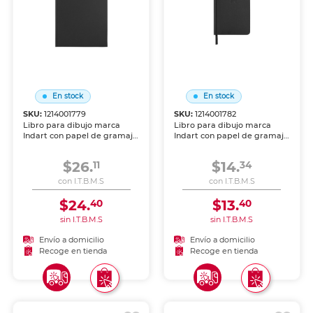
En stock
En stock
SKU:
1214001779
SKU:
1214001782
Libro para dibujo marca
Libro para dibujo marca
Indart con papel de gramaje
Indart con papel de gramaje
adecuado para lápiz, tinta y
adecuado para lápiz, tinta y
técnicas mixtas. Acabado
técnicas mixtas. Acabado
$26.
$14.
11
34
profesional para artistas y
profesional para artistas y
estudiantes.
estudiantes.
con I.T.B.M.S
con I.T.B.M.S
$24.
$13.
40
40
sin I.T.B.M.S
sin I.T.B.M.S
Envío a domicilio
Envío a domicilio
Recoge en tienda
Recoge en tienda