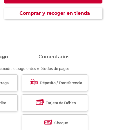
ás
ás
ás
ás
Comprar y recoger en tienda
ago
Comentarios
sición los siguientes métodos de pago:
trega
Déposito / Transferencia
dito
Tarjeta de Débito
Cheque