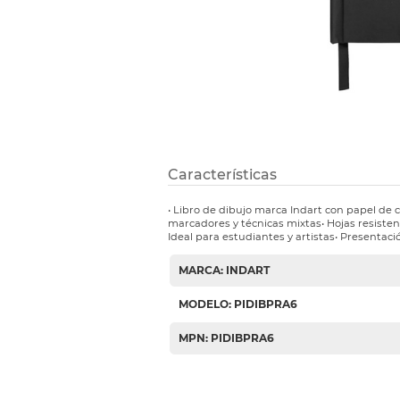
Etiquetas i
Refuerzos 
Características
• Libro de dibujo marca Indart con papel de ca
marcadores y técnicas mixtas• Hojas resiste
Ideal para estudiantes y artistas• Presentació
MARCA: INDART
MODELO: PIDIBPRA6
MPN: PIDIBPRA6