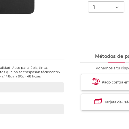
nkjet y láser
Ver más
Ver más
Ver más
Ver m
Ver m
Ver m
Ver m
para carpeta
Ver más
Métodos de p
lidad• Apto para lápiz, tinta,
Ponemos a tu dispo
ntes que no se traspasan fácilmente•
n: 14.8cm / 90g • 48 hojas
Pago contra en
Tarjeta de Cré