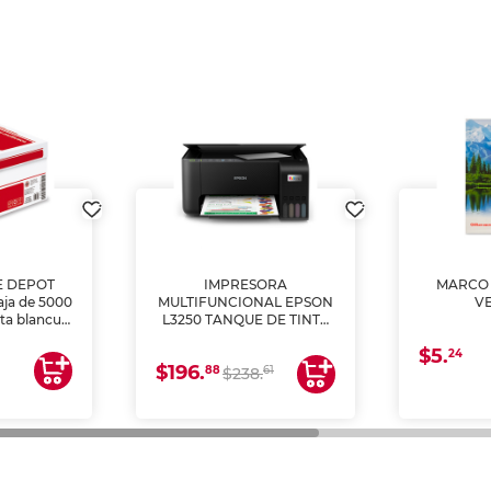
E DEPOT
IMPRESORA
MARCO 
aja de 5000
MULTIFUNCIONAL EPSON
V
lta blancura
L3250 TANQUE DE TINTA
 impresoras
(IMPRIME, COPIA Y
$5.
 Ideal para
ESCANEA)
24
$196.
88
61
lto volumen
$238.
negocios.