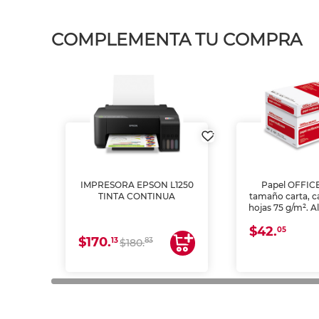
COMPLEMENTA TU COMPRA
IMPRESORA EPSON L1250
Papel OFFIC
TINTA CONTINUA
tamaño carta, c
hojas 75 g/m². A
y opacidad para
$42.
láser e inkjet.
05
$170.
13
83
$180.
impresión de a
en oficinas y 