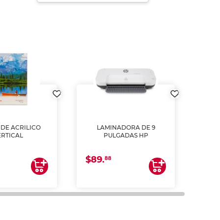
DE ACRILICO
LAMINADORA DE 9
Pap
ERTICAL
PULGADAS HP
DE
resm
b
$89.
$4.
un
88
2
impre
tinta 
y us