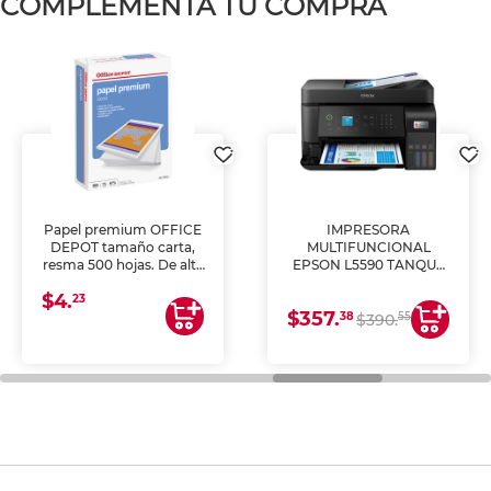
COMPLEMENTA TU COMPRA
Papel premium OFFICE
IMPRESORA
DEPOT tamaño carta,
MULTIFUNCIONAL
resma 500 hojas. De alta
EPSON L5590 TANQUE
blancura y acabado
DE TINTA (IMPRIME,
$4.
uniforme, ideal para
COPIA Y ESCANEA)
23
$357.
impresoras de inyección
38
55
$390.
de tinta y láser,
fotocopiadoras y uso
general de oficina.