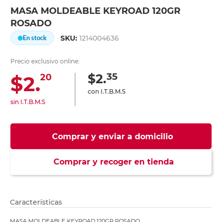
MASA MOLDEABLE KEYROAD 120GR
ROSADO
SKU:
1214004636
En stock
Precio exclusivo online:
35
$2.
$2.
20
con I.T.B.M.S
sin I.T.B.M.S
Comprar y enviar a domicilio
Comprar y recoger en tienda
Características
MASA MOLDEABLE KEYROAD 120GR ROSADO