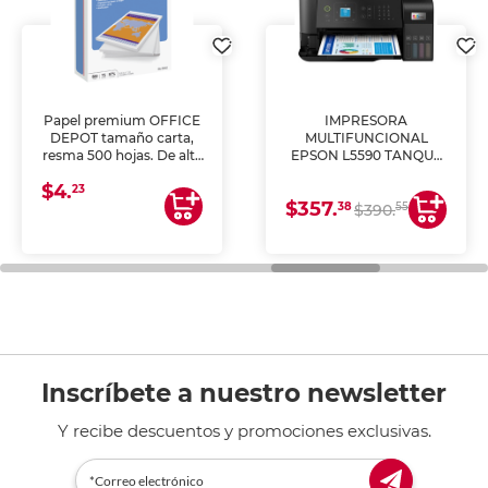
Papel premium OFFICE
IMPRESORA
DEPOT tamaño carta,
MULTIFUNCIONAL
resma 500 hojas. De alta
EPSON L5590 TANQUE
blancura y acabado
DE TINTA (IMPRIME,
$4.
uniforme, ideal para
COPIA Y ESCANEA)
23
$357.
impresoras de inyección
38
55
$390.
de tinta y láser,
fotocopiadoras y uso
general de oficina.
Inscríbete a nuestro newsletter
Y recibe descuentos y promociones exclusivas.