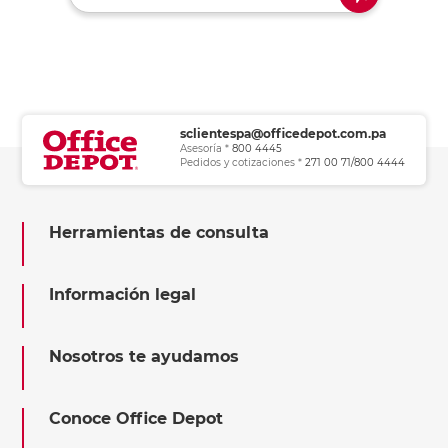
sclientespa@officedepot.com.pa
Asesoría *
800 4445
Pedidos y cotizaciones *
271 00 71/800 4444
Herramientas de consulta
Información legal
Nosotros te ayudamos
Conoce Office Depot