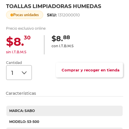
TOALLAS LIMPIADORAS HUMEDAS
SKU:
1312000010
Pocas unidades
Precio exclusivo online:
88
$8.
$8.
30
con I.T.B.M.S
sin I.T.B.M.S
Cantidad
Comprar y recoger en tienda
Características
MARCA: SABO
MODELO: 53-500