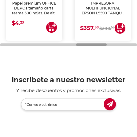
Papel premium OFFICE
IMPRESORA
DEPOT tamaño carta,
MULTIFUNCIONAL
resma 500 hojas. De alta
EPSON L5590 TANQUE
blancura y acabado
DE TINTA (IMPRIME,
$4.
uniforme, ideal para
COPIA Y ESCANEA)
23
$357.
impresoras de inyección
38
55
$390.
de tinta y láser,
fotocopiadoras y uso
general de oficina.
Inscríbete a nuestro newsletter
Y recibe descuentos y promociones exclusivas.