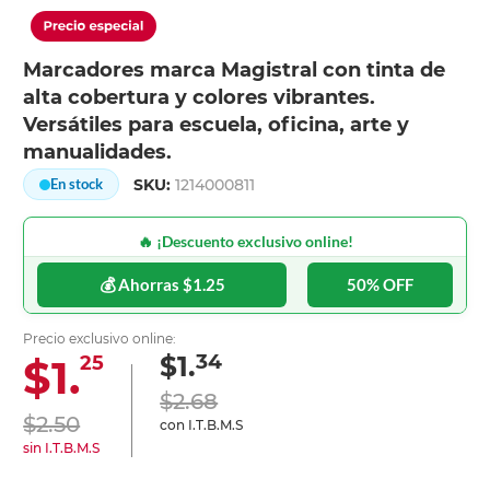
Marcadores marca Magistral con tinta de
alta cobertura y colores vibrantes.
Versátiles para escuela, oficina, arte y
manualidades.
SKU:
1214000811
En stock
🔥 ¡Descuento exclusivo online!
💰 Ahorras $1.25
50% OFF
Precio exclusivo online:
34
$1.
$1.
25
$2.68
$2.50
con I.T.B.M.S
sin I.T.B.M.S