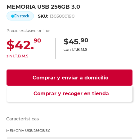
MEMORIA USB 256GB 3.0
SKU:
1305000190
En stock
Precio exclusivo online:
90
$45.
$42.
90
con I.T.B.M.S
sin I.T.B.M.S
Comprar y enviar a domicilio
Comprar y recoger en tienda
Características
MEMORIA USB 256GB 3.0