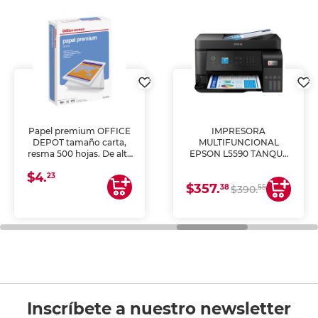
Papel premium OFFICE
IMPRESORA
DEPOT tamaño carta,
MULTIFUNCIONAL
resma 500 hojas. De alta
EPSON L5590 TANQUE
blancura y acabado
DE TINTA (IMPRIME,
$4.
uniforme, ideal para
COPIA Y ESCANEA)
23
$357.
impresoras de inyección
38
55
$390.
de tinta y láser,
fotocopiadoras y uso
general de oficina.
Inscríbete a nuestro newsletter