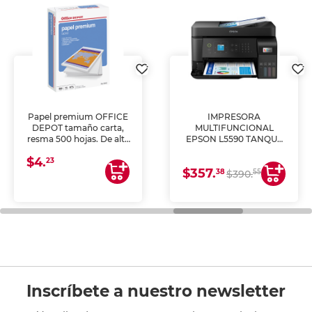
Papel premium OFFICE
IMPRESORA
DEPOT tamaño carta,
MULTIFUNCIONAL
resma 500 hojas. De alta
EPSON L5590 TANQUE
blancura y acabado
DE TINTA (IMPRIME,
$4.
uniforme, ideal para
COPIA Y ESCANEA)
23
$357.
impresoras de inyección
38
55
$390.
de tinta y láser,
fotocopiadoras y uso
general de oficina.
Inscríbete a nuestro newsletter