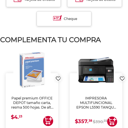
Cheque
COMPLEMENTA TU COMPRA
Papel premium OFFICE
IMPRESORA
DEPOT tamaño carta,
MULTIFUNCIONAL
resma 500 hojas. De alta
EPSON L5590 TANQUE
blancura y acabado
DE TINTA (IMPRIME,
$4.
uniforme, ideal para
COPIA Y ESCANEA)
23
$357.
impresoras de inyección
38
55
$390.
de tinta y láser,