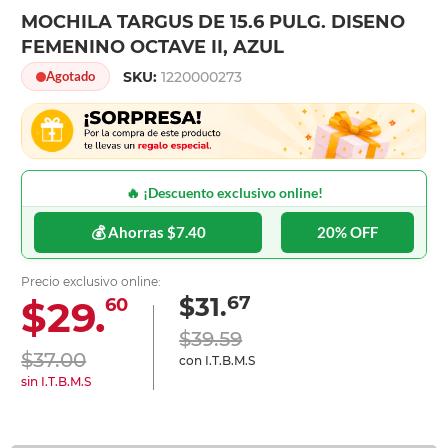
MOCHILA TARGUS DE 15.6 PULG. DISENO
FEMENINO OCTAVE II, AZUL
SKU:
1220000273
Agotado
🔥 ¡Descuento exclusivo online!
💰 Ahorras $7.40
20% OFF
Precio exclusivo online:
67
$31.
$29.
60
$39.59
$37.00
con I.T.B.M.S
sin I.T.B.M.S