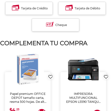
Tarjeta de Crédito
Tarjeta de Débito
Cheque
COMPLEMENTA TU COMPRA
Papel premium OFFICE
IMPRESORA
DEPOT tamaño carta,
MULTIFUNCIONAL
resma 500 hojas. De alta
EPSON L5590 TANQUE
blancura y acabado
DE TINTA (IMPRIME,
$4.
uniforme, ideal para
COPIA Y ESCANEA)
23