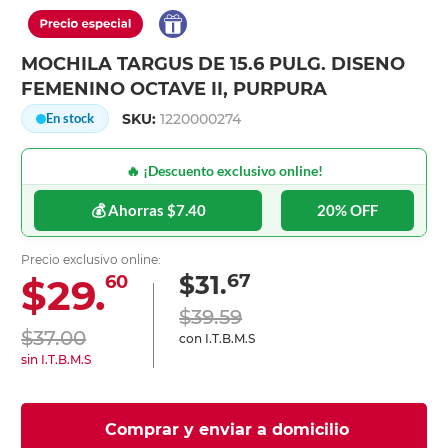
MOCHILA TARGUS DE 15.6 PULG. DISENO
FEMENINO OCTAVE II, PURPURA
SKU:
1220000274
En stock
🔥 ¡Descuento exclusivo online!
💰 Ahorras $7.40
20% OFF
Precio exclusivo online:
67
$31.
$29.
60
$39.59
$37.00
con I.T.B.M.S
sin I.T.B.M.S
Comprar y enviar a domicilio