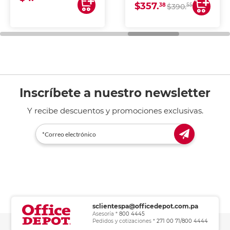
$357.
impresoras de inyección
38
55
$390.
de tinta y láser,
fotocopiadoras y uso
general de oficina.
Inscríbete a nuestro newsletter
Y recibe descuentos y promociones exclusivas.
sclientespa@officedepot.com.pa
Asesoría *
800 4445
Pedidos y cotizaciones *
271 00 71/800 4444