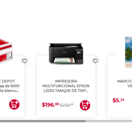
E DEPOT
IMPRESORA
MARCO 
aja de 5000
MULTIFUNCIONAL EPSON
V
lta blancura
L3250 TANQUE DE TINTA
 impresoras
(IMPRIME, COPIA Y
$5.
 Ideal para
ESCANEA)
24
$196.
88
61
lto volumen
$238.
negocios.