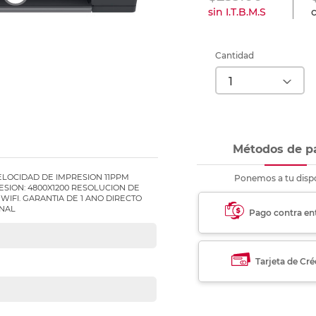
nkjet y láser
Ver más
Ver más
Ver más
Ver m
Ver m
Ver m
Ver m
sin I.T.B.M.S
c
para carpeta
Ver más
Cantidad
Métodos de p
ELOCIDAD DE IMPRESION 11PPM
Ponemos a tu dispo
SION: 4800X1200 RESOLUCION DE
WIFI. GARANTIA DE 1 ANO DIRECTO
ONAL
Pago contra en
Tarjeta de Cré