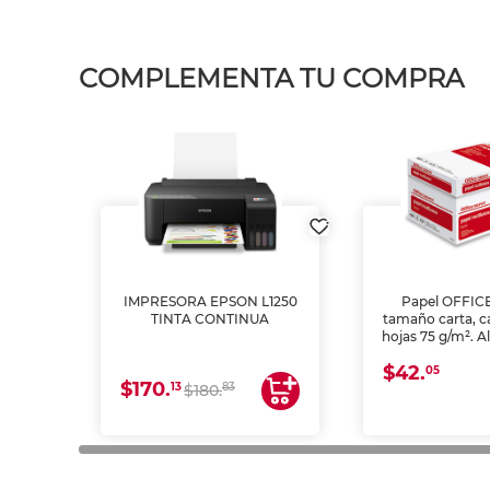
COMPLEMENTA TU COMPRA
IMPRESORA EPSON L1250
Papel OFFIC
TINTA CONTINUA
tamaño carta, c
hojas 75 g/m². A
y opacidad para
$42.
láser e inkjet.
05
$170.
13
83
$180.
impresión de a
en oficinas y 