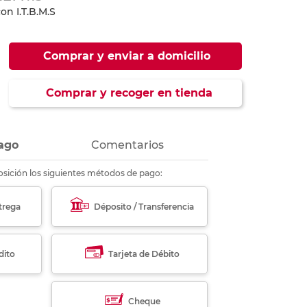
ás
ás
ás
ás
on I.T.B.M.S
Comprar y enviar a domicilio
Comprar y recoger en tienda
ago
Comentarios
sición los siguientes métodos de pago:
trega
Déposito / Transferencia
dito
Tarjeta de Débito
Cheque