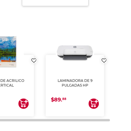
DE ACRILICO
LAMINADORA DE 9
Pap
ERTICAL
PULGADAS HP
DE
resm
b
$89.
$4.
un
88
2
impre
tinta 
y us