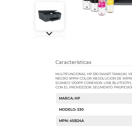
Etiquetas i
Refuerzos 
Características
MULTIFUNCIONAL HP 530 SMART TANK(W) V
NEGRO 5PPM COLOR. RESOLUCION DE IMPRE
SCANEO: 1200PP CONEXION: USB, BLUTOOTH, 
CON EL PROVEEDOR. SEGMENTO: PROFESI
MARCA: HP
MODELO: 530
MPN: 4SB24A