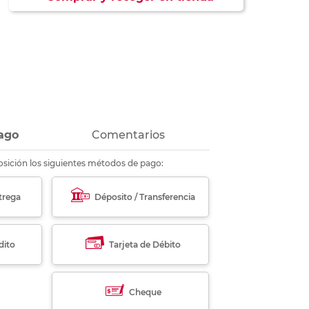
ás
ás
ás
ás
ago
Comentarios
sición los siguientes métodos de pago:
trega
Déposito / Transferencia
dito
Tarjeta de Débito
Cheque