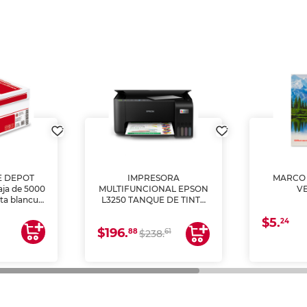
E DEPOT
IMPRESORA
MARCO 
aja de 5000
MULTIFUNCIONAL EPSON
V
lta blancura
L3250 TANQUE DE TINTA
 impresoras
(IMPRIME, COPIA Y
$5.
 Ideal para
ESCANEA)
24
$196.
88
61
lto volumen
$238.
negocios.