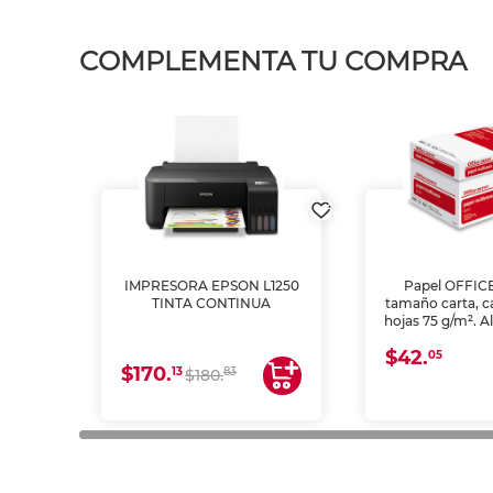
COMPLEMENTA TU COMPRA
IMPRESORA EPSON L1250
Papel OFFIC
TINTA CONTINUA
tamaño carta, c
hojas 75 g/m². A
y opacidad para
$42.
láser e inkjet.
05
$170.
13
83
$180.
impresión de a
en oficinas y 