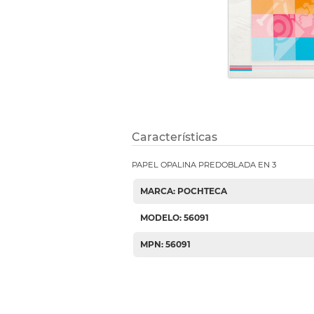
Etiquetas i
Refuerzos 
Características
PAPEL OPALINA PREDOBLADA EN 3
MARCA: POCHTECA
MODELO: 56091
MPN: 56091