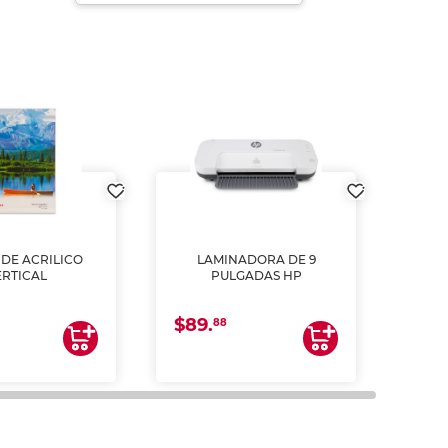
DE ACRILICO
LAMINADORA DE 9
Pap
ERTICAL
PULGADAS HP
DE
resm
b
$89.
$4.
un
88
2
impre
tinta 
y us