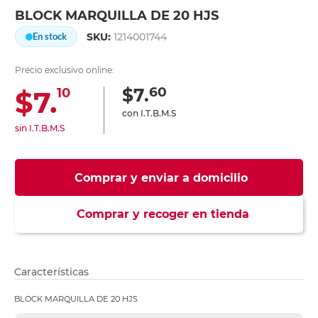
BLOCK MARQUILLA DE 20 HJS
SKU:
1214001744
En stock
Precio exclusivo online:
60
$7.
$7.
10
con I.T.B.M.S
sin I.T.B.M.S
Comprar y enviar a domicilio
Comprar y recoger en tienda
Características
BLOCK MARQUILLA DE 20 HJS