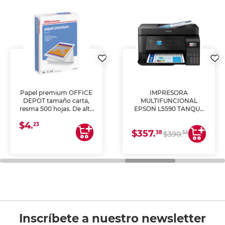
Papel premium OFFICE
IMPRESORA
DEPOT tamaño carta,
MULTIFUNCIONAL
resma 500 hojas. De alta
EPSON L5590 TANQUE
blancura y acabado
DE TINTA (IMPRIME,
$4.
uniforme, ideal para
COPIA Y ESCANEA)
23
$357.
impresoras de inyección
38
55
$390.
de tinta y láser,
fotocopiadoras y uso
general de oficina.
Inscríbete a nuestro newsletter