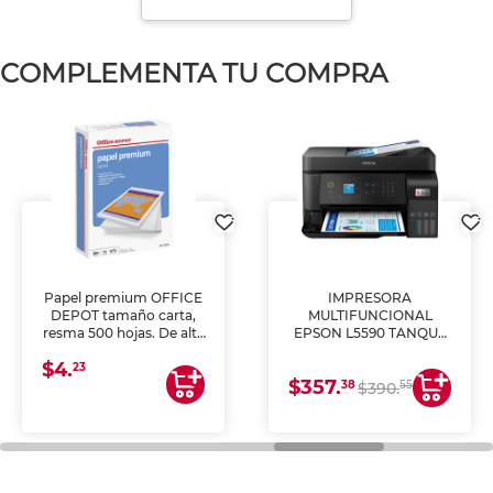
COMPLEMENTA TU COMPRA
Papel premium OFFICE
IMPRESORA
DEPOT tamaño carta,
MULTIFUNCIONAL
resma 500 hojas. De alta
EPSON L5590 TANQUE
blancura y acabado
DE TINTA (IMPRIME,
$4.
uniforme, ideal para
COPIA Y ESCANEA)
23
$357.
impresoras de inyección
38
55
$390.
de tinta y láser,
fotocopiadoras y uso
general de oficina.