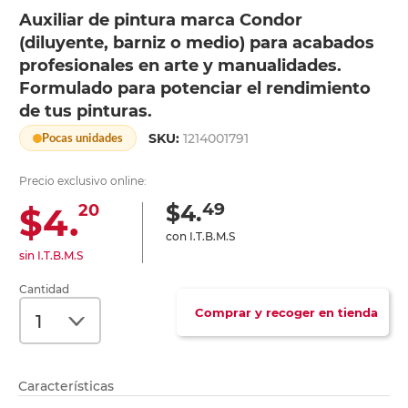
Auxiliar de pintura marca Condor
(diluyente, barniz o medio) para acabados
profesionales en arte y manualidades.
Formulado para potenciar el rendimiento
de tus pinturas.
SKU:
1214001791
Pocas unidades
Precio exclusivo online:
49
$4.
$4.
20
con I.T.B.M.S
sin I.T.B.M.S
Cantidad
Comprar y recoger en tienda
Características