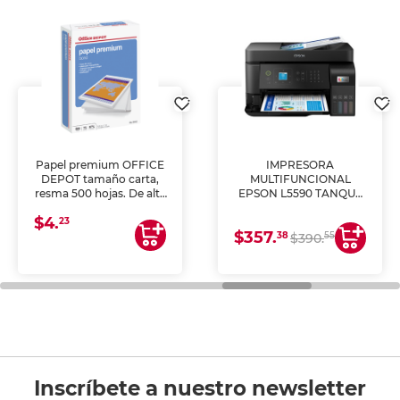
Papel premium OFFICE
IMPRESORA
DEPOT tamaño carta,
MULTIFUNCIONAL
resma 500 hojas. De alta
EPSON L5590 TANQUE
blancura y acabado
DE TINTA (IMPRIME,
$4.
uniforme, ideal para
COPIA Y ESCANEA)
23
$357.
impresoras de inyección
38
55
$390.
de tinta y láser,
fotocopiadoras y uso
general de oficina.
Inscríbete a nuestro newsletter