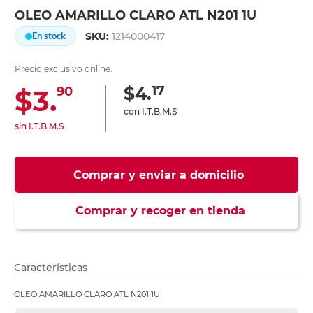
OLEO AMARILLO CLARO ATL N201 1U
SKU:
1214000417
En stock
Precio exclusivo online:
17
$4.
$3.
90
con I.T.B.M.S
sin I.T.B.M.S
Comprar y enviar a domicilio
Comprar y recoger en tienda
Características
OLEO AMARILLO CLARO ATL N201 1U