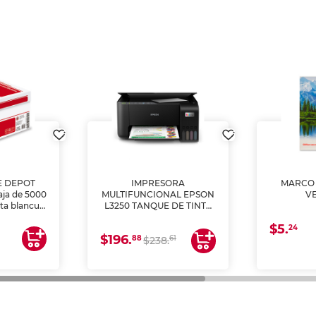
E DEPOT
IMPRESORA
MARCO 
aja de 5000
MULTIFUNCIONAL EPSON
V
lta blancura
L3250 TANQUE DE TINTA
 impresoras
(IMPRIME, COPIA Y
$5.
 Ideal para
ESCANEA)
24
$196.
88
61
lto volumen
$238.
negocios.