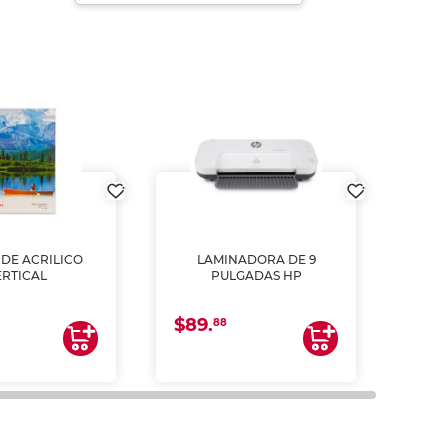
DE ACRILICO
LAMINADORA DE 9
Pap
ERTICAL
PULGADAS HP
DE
resm
b
$89.
$4.
un
88
2
impre
tinta 
y us