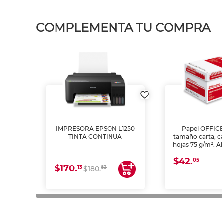
COMPLEMENTA TU COMPRA
IMPRESORA EPSON L1250
Papel OFFIC
TINTA CONTINUA
tamaño carta, c
hojas 75 g/m². A
y opacidad para
$42.
láser e inkjet.
05
$170.
13
83
$180.
impresión de a
en oficinas y 