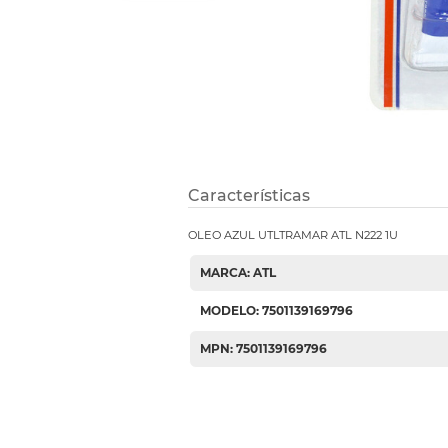
Etiquetas i
Refuerzos 
Características
OLEO AZUL UTLTRAMAR ATL N222 1U
MARCA: ATL
MODELO: 7501139169796
MPN: 7501139169796