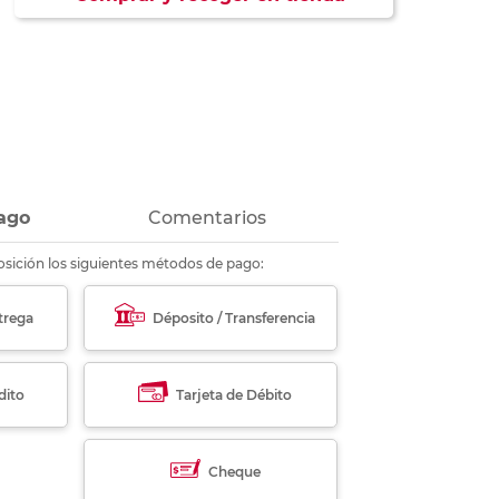
ás
ás
ás
ás
ago
Comentarios
sición los siguientes métodos de pago:
trega
Déposito / Transferencia
dito
Tarjeta de Débito
Cheque