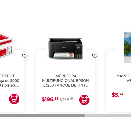
E DEPOT
IMPRESORA
MARCO 
aja de 5000
MULTIFUNCIONAL EPSON
V
lta blancura
L3250 TANQUE DE TINTA
 impresoras
(IMPRIME, COPIA Y
$5.
 Ideal para
ESCANEA)
24
$196.
88
61
lto volumen
$238.
negocios.