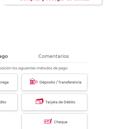
ás
ás
ás
ás
ago
Comentarios
sición los siguientes métodos de pago:
trega
Déposito / Transferencia
dito
Tarjeta de Débito
Cheque