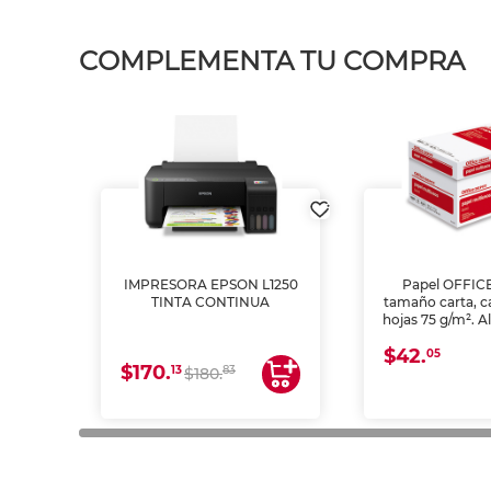
COMPLEMENTA TU COMPRA
IMPRESORA EPSON L1250
Papel OFFIC
TINTA CONTINUA
tamaño carta, c
hojas 75 g/m². A
y opacidad para
$42.
láser e inkjet.
05
$170.
13
83
$180.
impresión de a
en oficinas y 