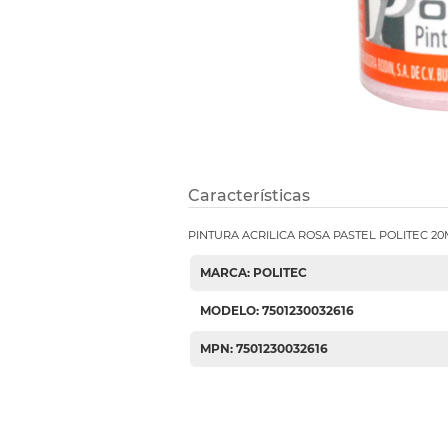
Etiquetas i
Refuerzos 
Características
PINTURA ACRILICA ROSA PASTEL POLITEC 20
MARCA: POLITEC
MODELO: 7501230032616
MPN: 7501230032616