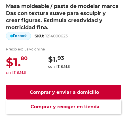
Masa moldeable / pasta de modelar marca
Das con textura suave para esculpir y
crear figuras. Estimula creatividad y
motricidad fina.
SKU:
1214000623
En stock
Precio exclusivo online:
93
$1.
$1.
80
con I.T.B.M.S
sin I.T.B.M.S
Comprar y enviar a domicilio
Comprar y recoger en tienda