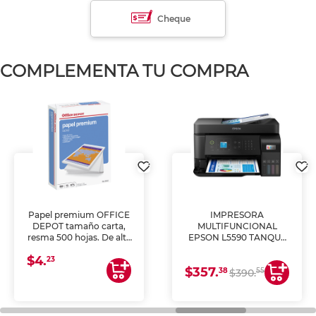
Cheque
COMPLEMENTA TU COMPRA
Papel premium OFFICE
IMPRESORA
DEPOT tamaño carta,
MULTIFUNCIONAL
resma 500 hojas. De alta
EPSON L5590 TANQUE
blancura y acabado
DE TINTA (IMPRIME,
$4.
uniforme, ideal para
COPIA Y ESCANEA)
23
$357.
impresoras de inyección
38
55
$390.
de tinta y láser,
fotocopiadoras y uso
general de oficina.