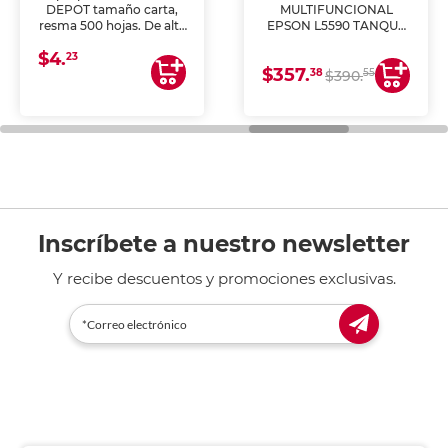
DEPOT tamaño carta,
MULTIFUNCIONAL
resma 500 hojas. De alta
EPSON L5590 TANQUE
blancura y acabado
DE TINTA (IMPRIME,
$4.
uniforme, ideal para
COPIA Y ESCANEA)
23
$357.
impresoras de inyección
38
55
$390.
de tinta y láser,
fotocopiadoras y uso
general de oficina.
Inscríbete a nuestro newsletter
Y recibe descuentos y promociones exclusivas.