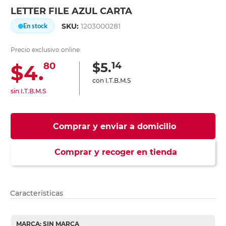
LETTER FILE AZUL CARTA
SKU:
1203000281
En stock
Precio exclusivo online:
14
$5.
$4.
80
con I.T.B.M.S
sin I.T.B.M.S
Comprar y enviar a domicilio
Comprar y recoger en tienda
Características
MARCA: SIN MARCA