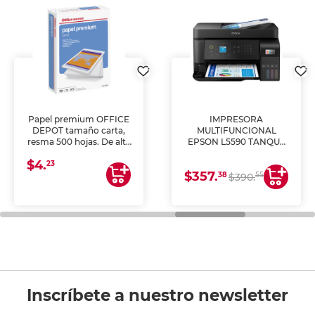
Papel premium OFFICE
IMPRESORA
DEPOT tamaño carta,
MULTIFUNCIONAL
resma 500 hojas. De alta
EPSON L5590 TANQUE
blancura y acabado
DE TINTA (IMPRIME,
$4.
uniforme, ideal para
COPIA Y ESCANEA)
23
$357.
impresoras de inyección
38
55
$390.
de tinta y láser,
fotocopiadoras y uso
general de oficina.
Inscríbete a nuestro newsletter