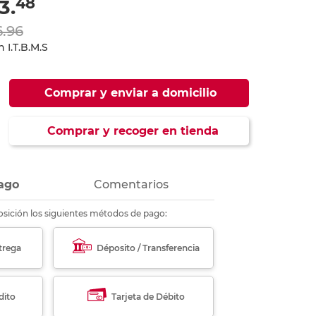
48
3.
ás
ás
ás
ás
6.96
 I.T.B.M.S
Comprar y enviar a domicilio
Comprar y recoger en tienda
ago
Comentarios
sición los siguientes métodos de pago:
trega
Déposito / Transferencia
dito
Tarjeta de Débito