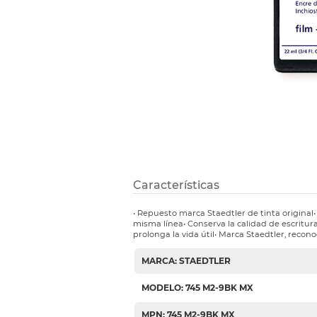
Etiquetas i
Refuerzos 
Características
• Repuesto marca Staedtler de tinta origina
misma línea• Conserva la calidad de escritur
prolonga la vida útil• Marca Staedtler, recono
MARCA: STAEDTLER
MODELO: 745 M2-9BK MX
MPN: 745 M2-9BK MX