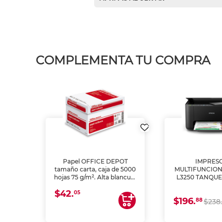
COMPLEMENTA TU COMPRA
L1250
Papel OFFICE DEPOT
IMPRES
A
tamaño carta, caja de 5000
MULTIFUNCION
hojas 75 g/m². Alta blancura
L3250 TANQUE
y opacidad para impresoras
(IMPRIME, 
$42.
láser e inkjet. Ideal para
ESCANE
05
$196.
88
impresión de alto volumen
$238.
en oficinas y negocios.