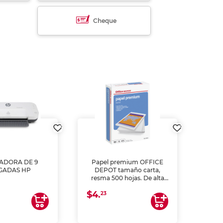
Cheque
ADORA DE 9
Papel premium OFFICE
GADAS HP
DEPOT tamaño carta,
MULT
resma 500 hojas. De alta
L55
blancura y acabado
(
$4.
uniforme, ideal para
23
$35
impresoras de inyección de
tinta y láser, fotocopiadoras
y uso general de oficina.