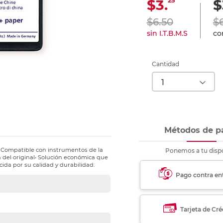
25
$3.
$
nkjet y láser
Ver más
Ver más
Ver más
Ver m
Ver m
Ver m
Ver m
para carpeta
$6.50
$
Ver más
sin I.T.B.M.S
con
Cantidad
Métodos de p
l• Compatible con instrumentos de la
Ponemos a tu dispo
a del original• Solución económica que
cida por su calidad y durabilidad.
Pago contra en
Tarjeta de Cré