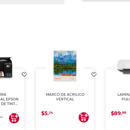
ORA
MARCO DE ACRILICO
LAMIN
AL EPSON
VERTICAL
PUL
 DE TINTA
COPIA Y
$5.
$89.
A)
24
88
61