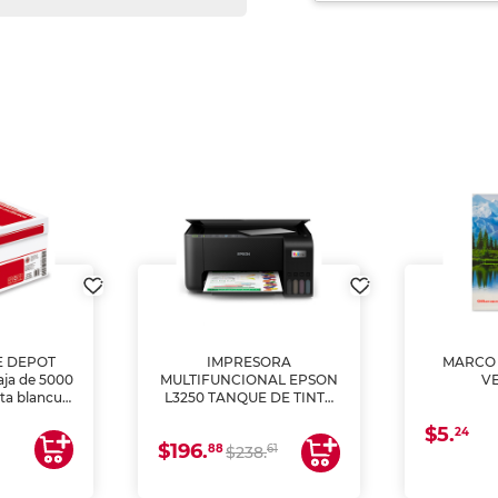
E DEPOT
IMPRESORA
MARCO 
aja de 5000
MULTIFUNCIONAL EPSON
V
lta blancura
L3250 TANQUE DE TINTA
 impresoras
(IMPRIME, COPIA Y
$5.
 Ideal para
ESCANEA)
24
$196.
88
61
lto volumen
$238.
negocios.