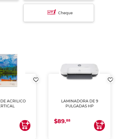
Cheque
DE ACRILICO
LAMINADORA DE 9
Pap
ERTICAL
PULGADAS HP
DE
resm
b
$89.
$4.
un
88
2
impre
tinta 
y us