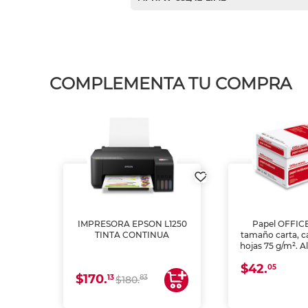
COMPLEMENTA TU COMPRA
IMPRESORA EPSON L1250
Papel OFFIC
TINTA CONTINUA
tamaño carta, c
hojas 75 g/m². A
y opacidad para
$42.
láser e inkjet.
05
$170.
13
83
$180.
impresión de a
en oficinas y 