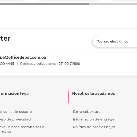
ter
spa@officedepot.com.pa
800 4445
Pedidos y cotizaciones *
271 00 71/800
formación legal
Nosotros te ayudamos
onvenio de usuario
Extra cobertura
viso de privacidad
Información de entrega
evoluciones reembolsos o
Política de precios bajos
ambios