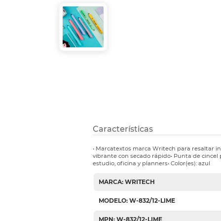
Etiquetas i
Refuerzos 
Características
• Marcatextos marca Writech para resaltar in
vibrante con secado rápido• Punta de cincel 
estudio, oficina y planners• Color(es): azul
MARCA: WRITECH
MODELO: W-832/12-LIME
MPN: W-832/12-LIME