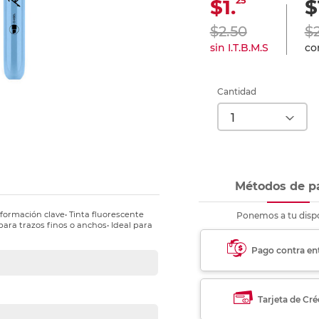
25
$1.
$
nkjet y láser
Ver más
Ver más
Ver más
Ver m
Ver m
Ver m
Ver m
para carpeta
$2.50
$
Ver más
sin I.T.B.M.S
con
Cantidad
Métodos de p
formación clave• Tinta fluorescente
Ponemos a tu dispo
para trazos finos o anchos• Ideal para
Pago contra en
Tarjeta de Cré