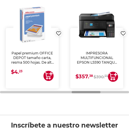
Papel premium OFFICE
IMPRESORA
DEPOT tamaño carta,
MULTIFUNCIONAL
resma 500 hojas. De alta
EPSON L5590 TANQUE
blancura y acabado
DE TINTA (IMPRIME,
$4.
uniforme, ideal para
COPIA Y ESCANEA)
23
$357.
impresoras de inyección
38
55
$390.
de tinta y láser,
fotocopiadoras y uso
general de oficina.
Inscríbete a nuestro newsletter