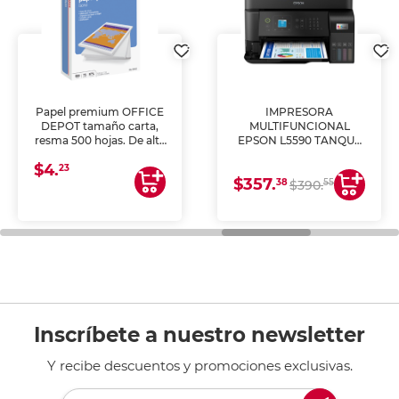
Papel premium OFFICE
IMPRESORA
DEPOT tamaño carta,
MULTIFUNCIONAL
resma 500 hojas. De alta
EPSON L5590 TANQUE
blancura y acabado
DE TINTA (IMPRIME,
$4.
uniforme, ideal para
COPIA Y ESCANEA)
23
$357.
impresoras de inyección
38
55
$390.
de tinta y láser,
fotocopiadoras y uso
general de oficina.
Inscríbete a nuestro newsletter
Y recibe descuentos y promociones exclusivas.