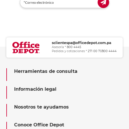
sclientespa@officedepot.com.pa
Asesoría *
800 4445
Pedidos y cotizaciones *
271 00 71/800 4444
Herramientas de consulta
Información legal
Nosotros te ayudamos
Conoce Office Depot