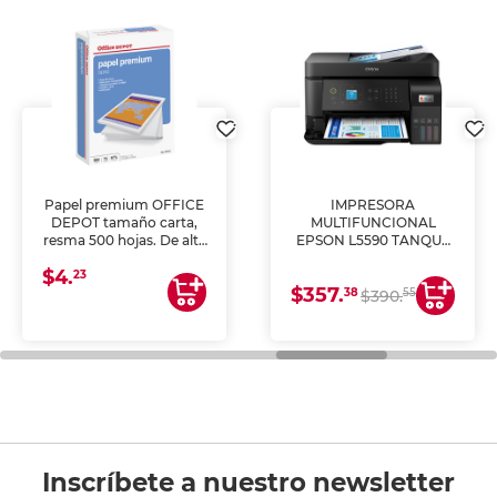
Papel premium OFFICE
IMPRESORA
DEPOT tamaño carta,
MULTIFUNCIONAL
resma 500 hojas. De alta
EPSON L5590 TANQUE
blancura y acabado
DE TINTA (IMPRIME,
$4.
uniforme, ideal para
COPIA Y ESCANEA)
23
$357.
impresoras de inyección
38
55
$390.
de tinta y láser,
fotocopiadoras y uso
general de oficina.
Inscríbete a nuestro newsletter