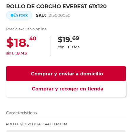
ROLLO DE CORCHO EVEREST 61X120
SKU:
1215000050
En stock
Precio exclusivo online:
69
$19.
$18.
40
con I.T.B.M.S
sin I.T.B.M.S
Comprar y enviar a domicilio
Comprar y recoger en tienda
Características
ROLLO D/CORCHO ALFRA 61X120 CM