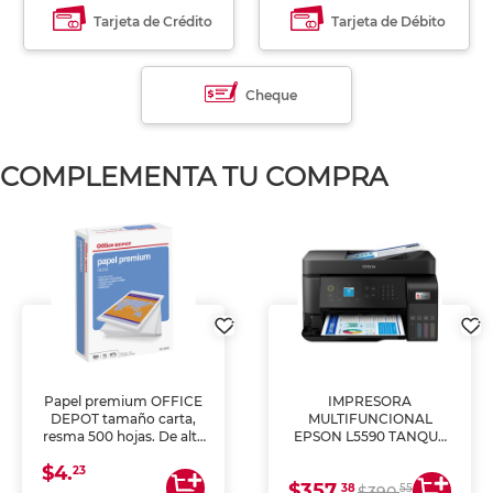
Tarjeta de Crédito
Tarjeta de Débito
Cheque
COMPLEMENTA TU COMPRA
Papel premium OFFICE
IMPRESORA
DEPOT tamaño carta,
MULTIFUNCIONAL
resma 500 hojas. De alta
EPSON L5590 TANQUE
blancura y acabado
DE TINTA (IMPRIME,
$4.
uniforme, ideal para
COPIA Y ESCANEA)
23
$357.
impresoras de inyección
38
55
$390.