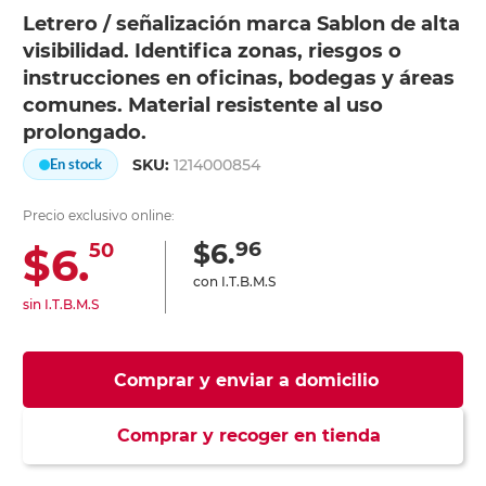
Letrero / señalización marca Sablon de alta
visibilidad. Identifica zonas, riesgos o
instrucciones en oficinas, bodegas y áreas
comunes. Material resistente al uso
prolongado.
SKU:
1214000854
En stock
Precio exclusivo online:
96
$6.
$6.
50
con I.T.B.M.S
sin I.T.B.M.S
Comprar y enviar a domicilio
Comprar y recoger en tienda