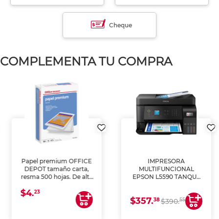
Cheque
COMPLEMENTA TU COMPRA
Papel premium OFFICE
IMPRESORA
DEPOT tamaño carta,
MULTIFUNCIONAL
resma 500 hojas. De alta
EPSON L5590 TANQUE
blancura y acabado
DE TINTA (IMPRIME,
$4.
uniforme, ideal para
COPIA Y ESCANEA)
23
$357.
impresoras de inyección
38
55
$390.
de tinta y láser,
fotocopiadoras y uso