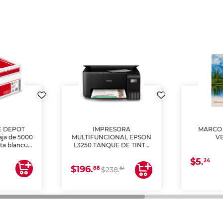
E DEPOT
IMPRESORA
MARCO 
aja de 5000
MULTIFUNCIONAL EPSON
V
lta blancura
L3250 TANQUE DE TINTA
 impresoras
(IMPRIME, COPIA Y
$5.
 Ideal para
ESCANEA)
24
$196.
88
61
lto volumen
$238.
negocios.