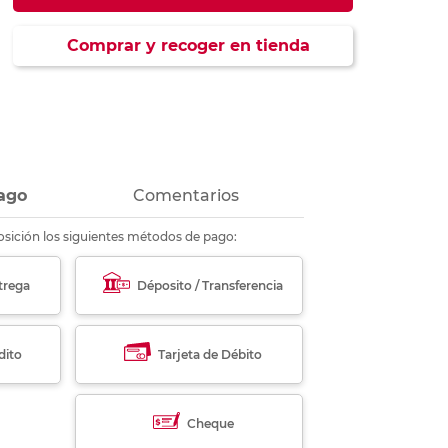
ás
ás
ás
ás
Comprar y recoger en tienda
ago
Comentarios
sición los siguientes métodos de pago:
trega
Déposito / Transferencia
dito
Tarjeta de Débito
Cheque