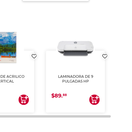
DE ACRILICO
LAMINADORA DE 9
Pap
ERTICAL
PULGADAS HP
DE
resm
b
$89.
$4.
un
88
2
impre
tinta 
y us