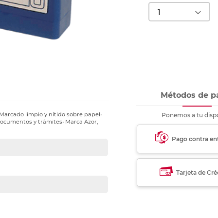
nkjet y láser
Ver más
Ver más
Ver más
Ver m
Ver m
Ver m
Ver m
para carpeta
Ver más
Métodos de p
 Marcado limpio y nítido sobre papel•
Ponemos a tu dispo
 documentos y trámites• Marca Azor,
Pago contra en
Tarjeta de Cré