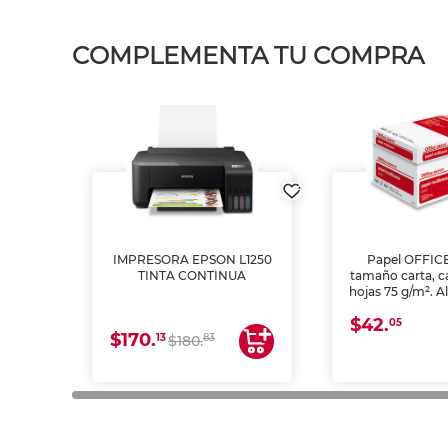
COMPLEMENTA TU COMPRA
IMPRESORA EPSON L1250
Papel OFFIC
TINTA CONTINUA
tamaño carta, c
hojas 75 g/m². A
y opacidad para
$42.
láser e inkjet.
05
$170.
13
83
$180.
impresión de a
en oficinas y 