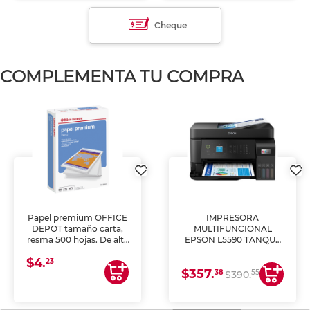
Cheque
COMPLEMENTA TU COMPRA
Papel premium OFFICE
IMPRESORA
DEPOT tamaño carta,
MULTIFUNCIONAL
resma 500 hojas. De alta
EPSON L5590 TANQUE
blancura y acabado
DE TINTA (IMPRIME,
$4.
uniforme, ideal para
COPIA Y ESCANEA)
23
$357.
impresoras de inyección
38
55
$390.
de tinta y láser,
fotocopiadoras y uso
general de oficina.