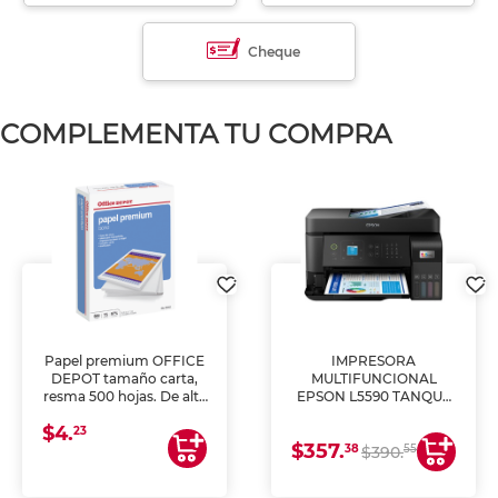
Cheque
COMPLEMENTA TU COMPRA
Papel premium OFFICE
IMPRESORA
DEPOT tamaño carta,
MULTIFUNCIONAL
resma 500 hojas. De alta
EPSON L5590 TANQUE
blancura y acabado
DE TINTA (IMPRIME,
$4.
uniforme, ideal para
COPIA Y ESCANEA)
23
$357.
impresoras de inyección
38
55
$390.
de tinta y láser,
fotocopiadoras y uso