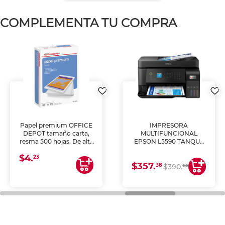
COMPLEMENTA TU COMPRA
Papel premium OFFICE
IMPRESORA
DEPOT tamaño carta,
MULTIFUNCIONAL
resma 500 hojas. De alta
EPSON L5590 TANQUE
blancura y acabado
DE TINTA (IMPRIME,
$4.
uniforme, ideal para
COPIA Y ESCANEA)
23
$357.
impresoras de inyección
38
55
$390.
de tinta y láser,
fotocopiadoras y uso
general de oficina.