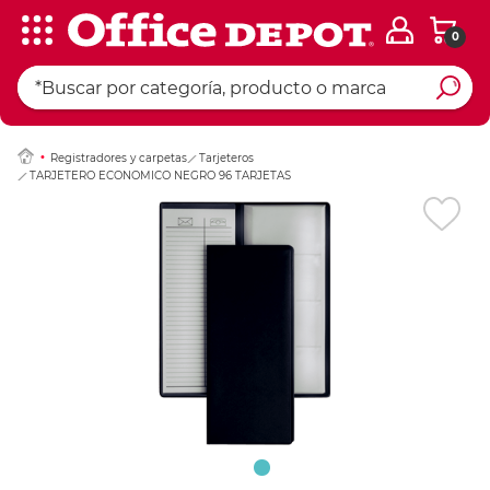
0
Ingresar Codigo Pos
Registradores y carpetas
Tarjeteros
TARJETERO ECONOMICO NEGRO 96 TARJETAS