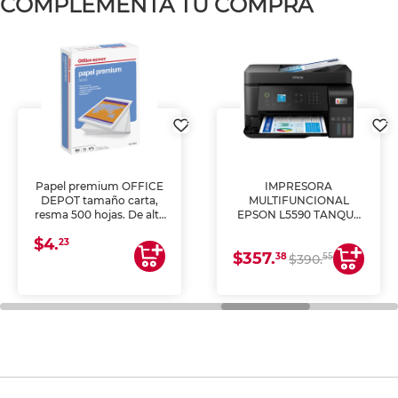
COMPLEMENTA TU COMPRA
Papel premium OFFICE
IMPRESORA
DEPOT tamaño carta,
MULTIFUNCIONAL
resma 500 hojas. De alta
EPSON L5590 TANQUE
blancura y acabado
DE TINTA (IMPRIME,
$4.
uniforme, ideal para
COPIA Y ESCANEA)
23
$357.
impresoras de inyección
38
55
$390.
de tinta y láser,
fotocopiadoras y uso
general de oficina.