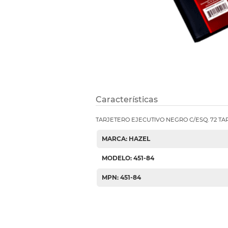
Etiquetas i
Refuerzos 
Características
TARJETERO EJECUTIVO NEGRO C/ESQ. 72 TA
MARCA: HAZEL
MODELO: 451-84
MPN: 451-84