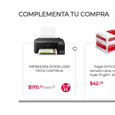
COMPLEMENTA TU COMPRA
IMPRESORA EPSON L1250
Papel OFFIC
TINTA CONTINUA
tamaño carta, c
hojas 75 g/m². A
y opacidad para
$42.
láser e inkjet.
05
$170.
13
83
$180.
impresión de a
en oficinas y 