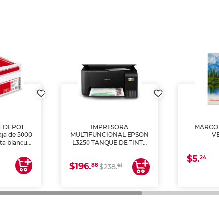
E DEPOT
IMPRESORA
MARCO 
aja de 5000
MULTIFUNCIONAL EPSON
V
lta blancura
L3250 TANQUE DE TINTA
 impresoras
(IMPRIME, COPIA Y
$5.
 Ideal para
ESCANEA)
24
$196.
88
61
lto volumen
$238.
negocios.