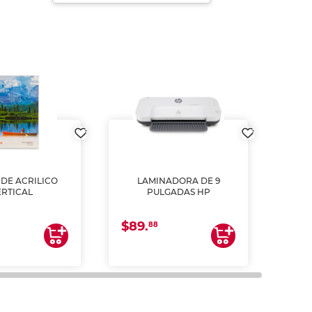
DE ACRILICO
LAMINADORA DE 9
Pap
ERTICAL
PULGADAS HP
DE
resm
b
$89.
$4.
un
88
2
impre
tinta 
y us