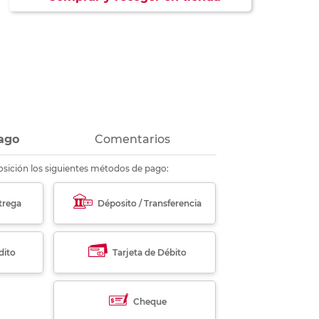
ás
ás
ás
ás
ago
Comentarios
sición los siguientes métodos de pago:
trega
Déposito / Transferencia
dito
Tarjeta de Débito
Cheque