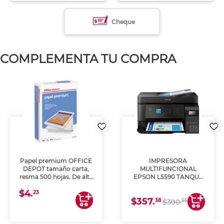
Cheque
COMPLEMENTA TU COMPRA
Papel premium OFFICE
IMPRESORA
DEPOT tamaño carta,
MULTIFUNCIONAL
resma 500 hojas. De alta
EPSON L5590 TANQUE
blancura y acabado
DE TINTA (IMPRIME,
$4.
uniforme, ideal para
COPIA Y ESCANEA)
23
$357.
impresoras de inyección
38
55
$390.
de tinta y láser,
fotocopiadoras y uso