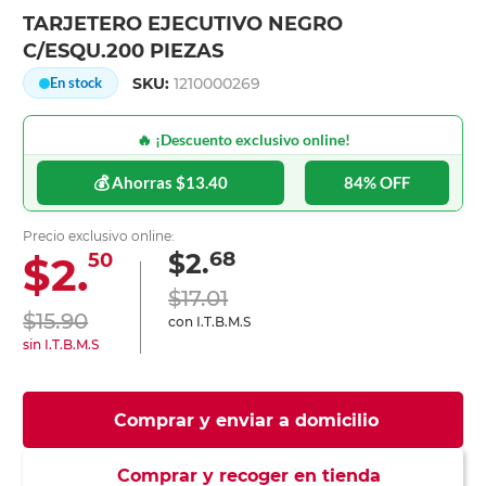
TARJETERO EJECUTIVO NEGRO
C/ESQU.200 PIEZAS
SKU:
1210000269
En stock
🔥 ¡Descuento exclusivo online!
💰 Ahorras $13.40
84% OFF
Precio exclusivo online:
68
$2.
$2.
50
$17.01
$15.90
con I.T.B.M.S
sin I.T.B.M.S
Comprar y enviar a domicilio
Comprar y recoger en tienda