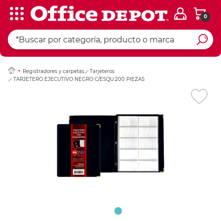
0
Ingresar Codigo Pos
Registradores y carpetas
Tarjeteros
TARJETERO EJECUTIVO NEGRO C/ESQU.200 PIEZAS